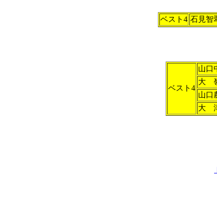
ベスト4
石見智
山口
大 
ベスト4
山口
大 