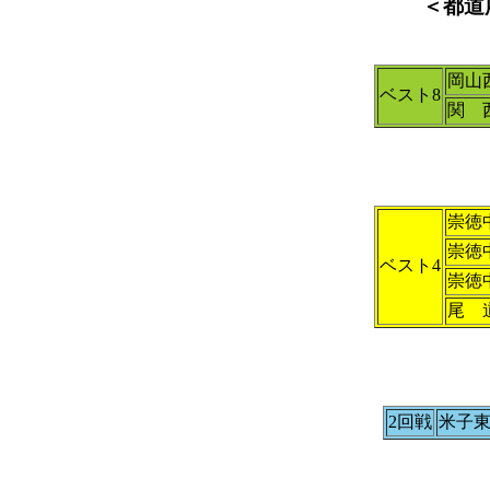
＜都道
岡山
ベスト8
関 
崇徳
崇徳
ベスト4
崇徳
尾 
2回戦
米子